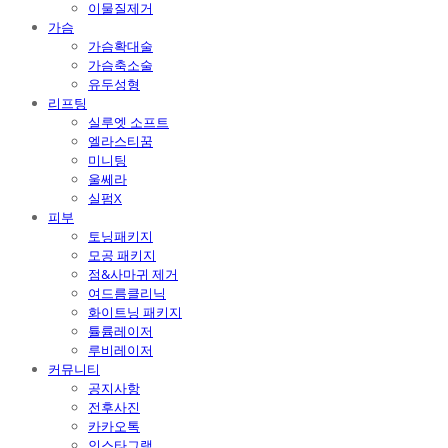
이물질제거
가슴
가슴확대술
가슴축소술
유두성형
리프팅
실루엣 소프트
엘라스티꿈
미니팅
울쎄라
실펌X
피부
토닝패키지
모공 패키지
점&사마귀 제거
여드름클리닉
화이트닝 패키지
튤륨레이저
루비레이저
커뮤니티
공지사항
전후사진
카카오톡
인스타그램