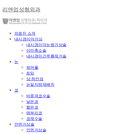
리앤업성형외과
의료진 소개
내시경이마거상
내시경이마눈썹거상술
이마축소술
내시경미간주름제거술
눈
쌍꺼풀
트임
상·하안검
눈밑지방재배치
코
비중격코수술
낮은코
짧은코
매부리코
코재수술
안면거상술
안면거상술