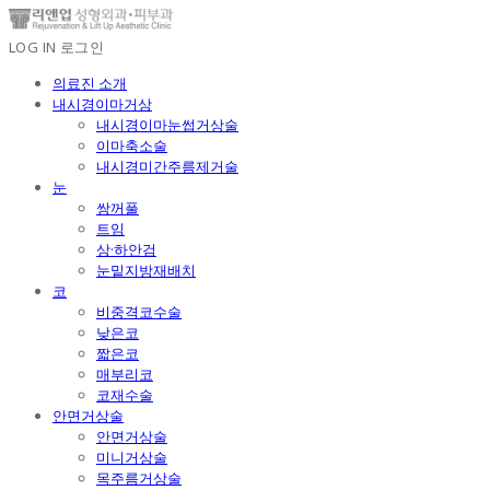
LOG IN
로그인
의료진 소개
내시경이마거상
내시경이마눈썹거상술
이마축소술
내시경미간주름제거술
눈
쌍꺼풀
트임
상·하안검
눈밑지방재배치
코
비중격코수술
낮은코
짧은코
매부리코
코재수술
안면거상술
안면거상술
미니거상술
목주름거상술