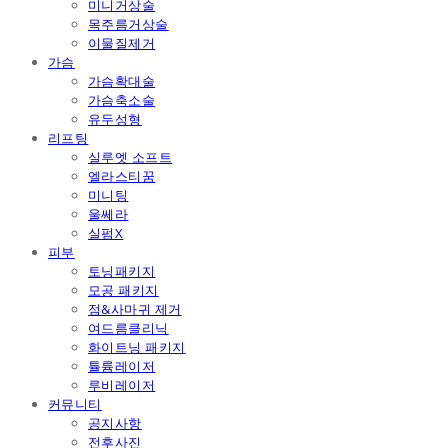
미니거상술
목주름거상술
이물질제거
가슴
가슴확대술
가슴축소술
유두성형
리프팅
실루엣 소프트
엘라스티꿈
미니팅
울쎄라
실펌X
피부
토닝패키지
모공 패키지
점&사마귀 제거
여드름클리닉
화이트닝 패키지
튤륨레이저
루비레이저
커뮤니티
공지사항
전후사진