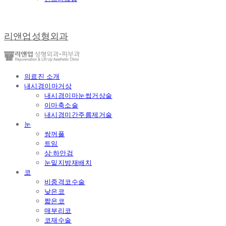
리앤업성형외과
의료진 소개
내시경이마거상
내시경이마눈썹거상술
이마축소술
내시경미간주름제거술
눈
쌍꺼풀
트임
상·하안검
눈밑지방재배치
코
비중격코수술
낮은코
짧은코
매부리코
코재수술