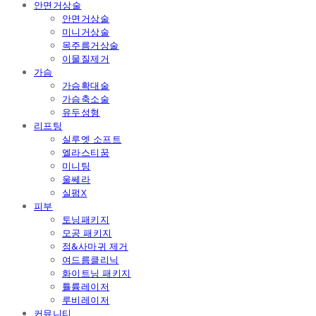
안면거상술
안면거상술
미니거상술
목주름거상술
이물질제거
가슴
가슴확대술
가슴축소술
유두성형
리프팅
실루엣 소프트
엘라스티꿈
미니팅
울쎄라
실펌X
피부
토닝패키지
모공 패키지
점&사마귀 제거
여드름클리닉
화이트닝 패키지
튤륨레이저
루비레이저
커뮤니티