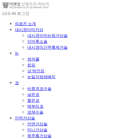
LOG IN
로그인
의료진 소개
내시경이마거상
내시경이마눈썹거상술
이마축소술
내시경미간주름제거술
눈
쌍꺼풀
트임
상·하안검
눈밑지방재배치
코
비중격코수술
낮은코
짧은코
매부리코
코재수술
안면거상술
안면거상술
미니거상술
목주름거상술