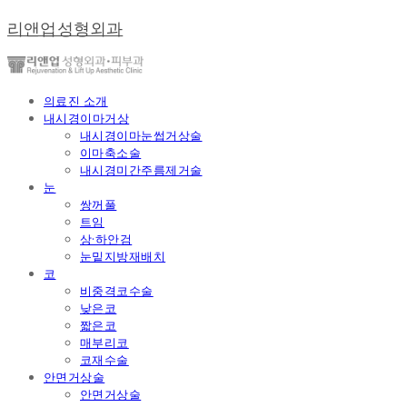
리앤업성형외과
의료진 소개
내시경이마거상
내시경이마눈썹거상술
이마축소술
내시경미간주름제거술
눈
쌍꺼풀
트임
상·하안검
눈밑지방재배치
코
비중격코수술
낮은코
짧은코
매부리코
코재수술
안면거상술
안면거상술