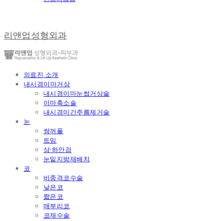
리앤업성형외과
의료진 소개
내시경이마거상
내시경이마눈썹거상술
이마축소술
내시경미간주름제거술
눈
쌍꺼풀
트임
상·하안검
눈밑지방재배치
코
비중격코수술
낮은코
짧은코
매부리코
코재수술