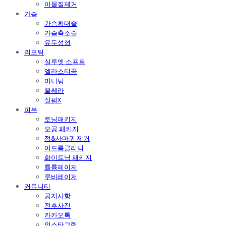
이물질제거
가슴
가슴확대술
가슴축소술
유두성형
리프팅
실루엣 소프트
엘라스티꿈
미니팅
울쎄라
실펌X
피부
토닝패키지
모공 패키지
점&사마귀 제거
여드름클리닉
화이트닝 패키지
튤륨레이저
루비레이저
커뮤니티
공지사항
전후사진
카카오톡
인스타그램