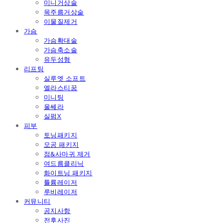
미니거상술
목주름거상술
이물질제거
가슴
가슴확대술
가슴축소술
유두성형
리프팅
실루엣 소프트
엘라스티꿈
미니팅
울쎄라
실펌X
피부
토닝패키지
모공 패키지
점&사마귀 제거
여드름클리닉
화이트닝 패키지
튤륨레이저
루비레이저
커뮤니티
공지사항
전후사진