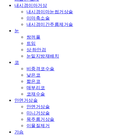
내시경이마거상
내시경이마눈썹거상술
이마축소술
내시경미간주름제거술
눈
쌍꺼풀
트임
상·하안검
눈밑지방재배치
코
비중격코수술
낮은코
짧은코
매부리코
코재수술
안면거상술
안면거상술
미니거상술
목주름거상술
이물질제거
가슴