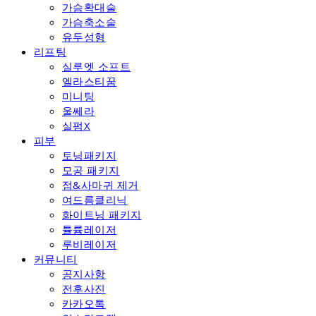
가슴확대술
가슴축소술
유두성형
리프팅
실루엣 소프트
엘라스티꿈
미니팅
울쎄라
실펌X
피부
토닝패키지
모공 패키지
점&사마귀 제거
여드름클리닉
화이트닝 패키지
튤륨레이저
루비레이저
커뮤니티
공지사항
전후사진
카카오톡