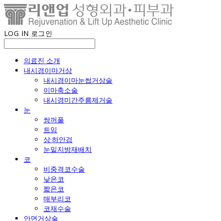
LOG IN
로그인
의료진 소개
내시경이마거상
내시경이마눈썹거상술
이마축소술
내시경미간주름제거술
눈
쌍꺼풀
트임
상·하안검
눈밑지방재배치
코
비중격코수술
낮은코
짧은코
매부리코
코재수술
안면거상술