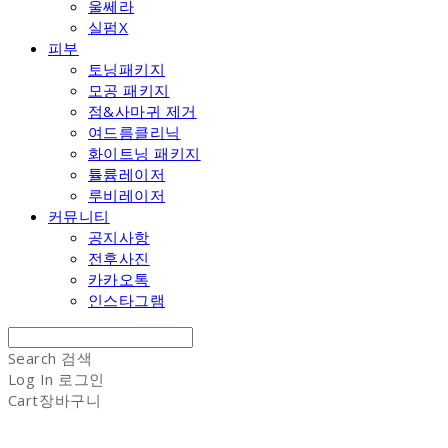
울쎄라
실펌X
피부
토닝패키지
모공 패키지
점&사마귀 제거
여드름클리닉
화이트닝 패키지
튤륨레이저
루비레이저
커뮤니티
공지사항
전후사진
카카오톡
인스타그램
Search
검색
Log In
로그인
Cart
장바구니