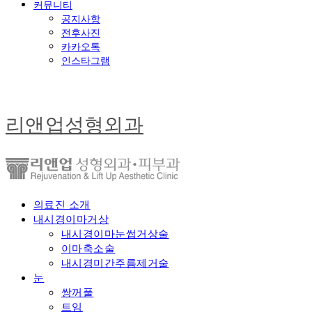
커뮤니티
공지사항
전후사진
카카오톡
인스타그램
리앤업성형외과
의료진 소개
내시경이마거상
내시경이마눈썹거상술
이마축소술
내시경미간주름제거술
눈
쌍꺼풀
트임