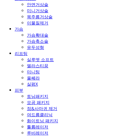
안면거상술
미니거상술
목주름거상술
이물질제거
가슴
가슴확대술
가슴축소술
유두성형
리프팅
실루엣 소프트
엘라스티꿈
미니팅
울쎄라
실펌X
피부
토닝패키지
모공 패키지
점&사마귀 제거
여드름클리닉
화이트닝 패키지
튤륨레이저
루비레이저