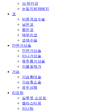
상·하안검
눈밑지방재배치
코
비중격코수술
낮은코
짧은코
매부리코
코재수술
안면거상술
안면거상술
미니거상술
목주름거상술
이물질제거
가슴
가슴확대술
가슴축소술
유두성형
리프팅
실루엣 소프트
엘라스티꿈
미니팅