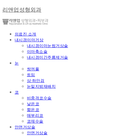
리앤업성형외과
의료진 소개
내시경이마거상
내시경이마눈썹거상술
이마축소술
내시경미간주름제거술
눈
쌍꺼풀
트임
상·하안검
눈밑지방재배치
코
비중격코수술
낮은코
짧은코
매부리코
코재수술
안면거상술
안면거상술