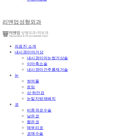
리앤업성형외과
의료진 소개
내시경이마거상
내시경이마눈썹거상술
이마축소술
내시경미간주름제거술
눈
쌍꺼풀
트임
상·하안검
눈밑지방재배치
코
비중격코수술
낮은코
짧은코
매부리코
코재수술