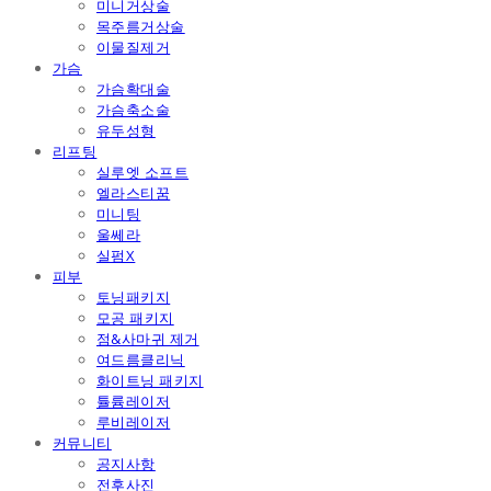
미니거상술
목주름거상술
이물질제거
가슴
가슴확대술
가슴축소술
유두성형
리프팅
실루엣 소프트
엘라스티꿈
미니팅
울쎄라
실펌X
피부
토닝패키지
모공 패키지
점&사마귀 제거
여드름클리닉
화이트닝 패키지
튤륨레이저
루비레이저
커뮤니티
공지사항
전후사진