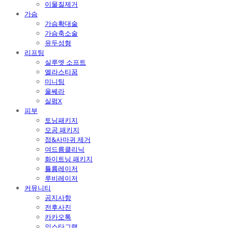
이물질제거
가슴
가슴확대술
가슴축소술
유두성형
리프팅
실루엣 소프트
엘라스티꿈
미니팅
울쎄라
실펌X
피부
토닝패키지
모공 패키지
점&사마귀 제거
여드름클리닉
화이트닝 패키지
튤륨레이저
루비레이저
커뮤니티
공지사항
전후사진
카카오톡
인스타그램