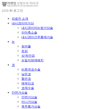
LOG IN
로그인
의료진 소개
내시경이마거상
내시경이마눈썹거상술
이마축소술
내시경미간주름제거술
눈
쌍꺼풀
트임
상·하안검
눈밑지방재배치
코
비중격코수술
낮은코
짧은코
매부리코
코재수술
안면거상술
안면거상술
미니거상술
목주름거상술