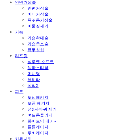
안면거상술
안면거상술
미니거상술
목주름거상술
이물질제거
가슴
가슴확대술
가슴축소술
유두성형
리프팅
실루엣 소프트
엘라스티꿈
미니팅
울쎄라
실펌X
피부
토닝패키지
모공 패키지
점&사마귀 제거
여드름클리닉
화이트닝 패키지
튤륨레이저
루비레이저
커뮤니티